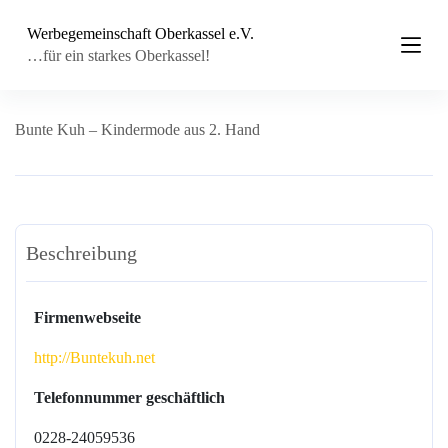
Z
Werbegemeinschaft Oberkassel e.V.
u
m
…für ein starkes Oberkassel!
I
n
h
a
Bunte Kuh – Kindermode aus 2. Hand
l
t
s
p
r
i
Beschreibung
n
g
e
n
Firmenwebseite
http://Buntekuh.net
Telefonnummer geschäftlich
0228-24059536