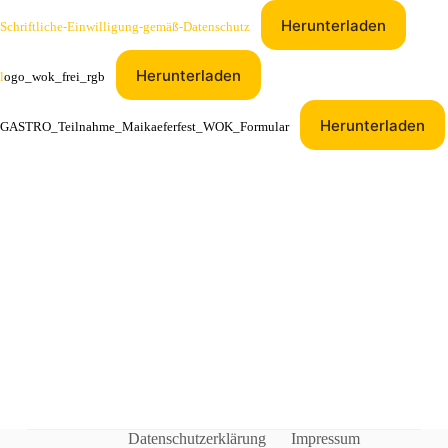
Herunterladen
Schriftliche-Einwilligung-gemäß-Datenschutz
Herunterladen
l
ogo_wok_frei_rgb
Herunterladen
GASTRO_Teilnahme_Maikaeferfest_WOK_Formular
Datenschutzerklärung
Impressum