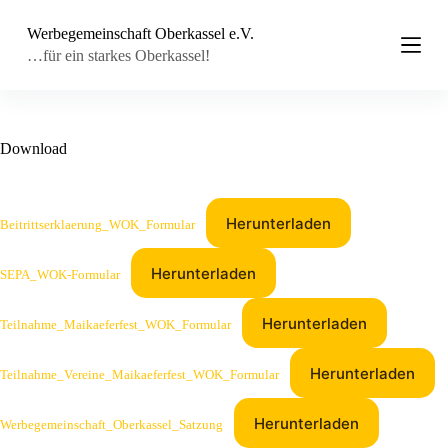
Z
Werbegemeinschaft Oberkassel e.V.
u
m
…für ein starkes Oberkassel!
I
n
h
a
l
Download
t
s
p
r
Herunterladen
Beitrittserklaerung_WOK_Formular
i
n
g
Herunterladen
SEPA_WOK-Formular
e
n
Herunterladen
Teilnahme_Maikaeferfest_WOK_Formular
Herunterladen
Teilnahme_Vereine_Maikaeferfest_WOK_Formular
Herunterladen
Werbegemeinschaft_Oberkassel_Satzung