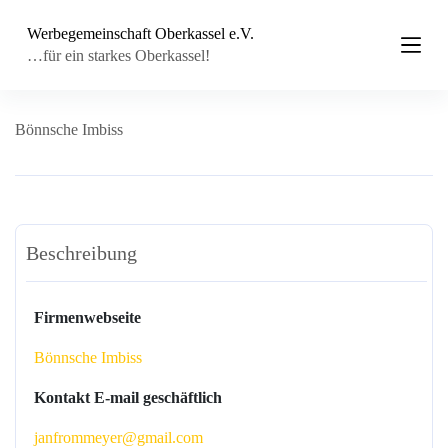
Z
Werbegemeinschaft Oberkassel e.V.
u
m
…für ein starkes Oberkassel!
I
n
h
a
Bönnsche Imbiss
l
t
s
p
r
i
Beschreibung
n
g
e
n
Firmenwebseite
Bönnsche Imbiss
Kontakt E-mail geschäftlich
janfrommeyer@gmail.com