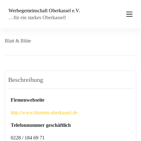
Z
Werbegemeinschaft Oberkassel e.V.
u
m
…für ein starkes Oberkassel!
I
n
h
a
Blatt & Blüte
l
t
s
p
r
i
Beschreibung
n
g
e
n
Firmenwebseite
http://www.blumen-oberkassel.de
Telefonnummer geschäftlich
0228 / 184 69 71