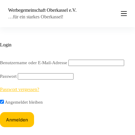
Z
Werbegemeinschaft Oberkassel e.V.
u
m
…für ein starkes Oberkassel!
I
n
h
a
l
Login
t
s
p
Benutzername oder E-Mail-Adresse
r
i
n
Passwort
g
e
Passwort vergessen?
n
Angemeldet bleiben