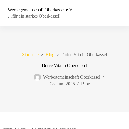
Z
Werbegemeinschaft Oberkassel e.V.
u
m
…für ein starkes Oberkassel!
I
n
h
a
l
t
s
Startseite
Blog
Dolce Vita in Oberkassel
p
r
Dolce Vita in Oberkassel
i
n
Werbegemeinschaft Oberkassel
g
e
28. Juni 2025
Blog
n